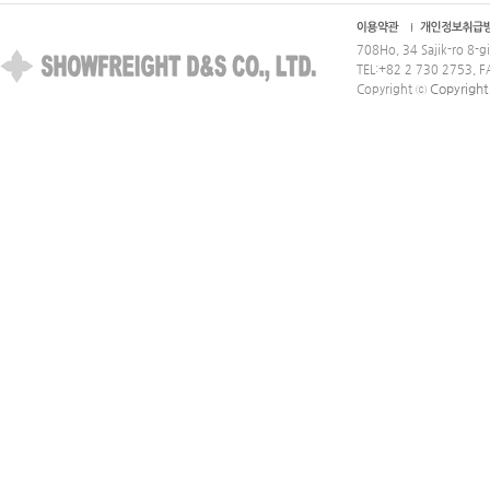
708Ho, 34 Sajik-ro 8-g
TEL:+82 2 730 2753, 
Copyrigh
Copyright ⓒ